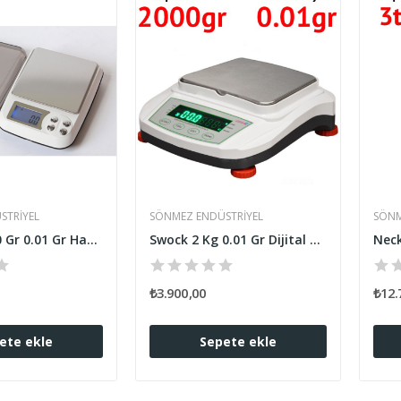
STRIYEL
SÖNMEZ ENDÜSTRIYEL
SÖNM
Necklife 600 Gr 0.01 Gr Hassas Terazi
Swock 2 Kg 0.01 Gr Dijital Hassas Terazi
₺3.900,00
₺12.
ete ekle
Sepete ekle