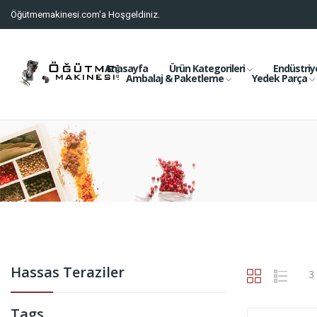
Öğütmemakinesi.com'a Hoşgeldiniz.
Anasayfa
Ürün Kategorileri
Endüstriy
Ambalaj & Paketleme
Yedek Parça
Hassas Teraziler
3
Tags