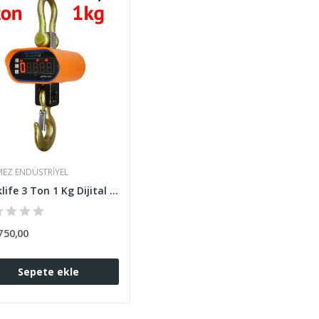
EZ ENDÜSTRIYEL
Necklife 3 Ton 1 Kg Dijital Vinç Baskül Askı...
750,00
Sepete ekle