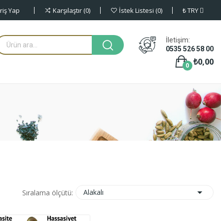
riş Yap
₺
TRY
Karşılaştır
0
İstek Listesi
0
İletişim:
0535 526 58 00
₺0,00
0

Alakalı
Sıralama ölçütü: