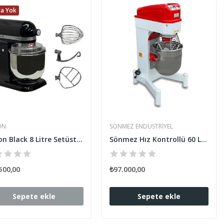
ta Yok
ON
SÖNMEZ ENDÜSTRIYEL
Lavion Black 8 Litre Setüstü Çırpıcı
Sönmez Hız Kontrollü 60 Litre Planet Mikser
500,00
₺97.000,00
Sepete ekle
Sepete ekle