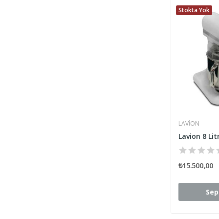
Stokta Yok
LAVION
₺15.500,00
Sep