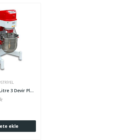
STRIYEL
Sönmez 60 Litre 3 Devir Planet Mikser
ete ekle