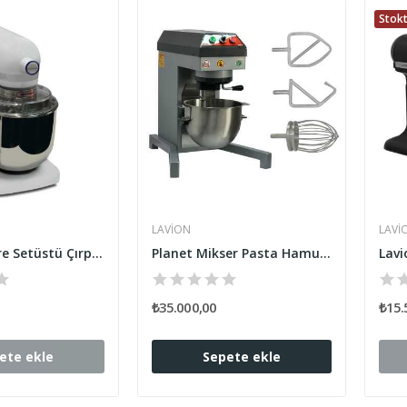
Stok
LAVION
LAVI
Lavion 8 Litre Setüstü Çırpıcı Mikser
Planet Mikser Pasta Hamur Mikseri Hız Kontrollü...
₺35.000,00
₺15.
ete ekle
Sepete ekle