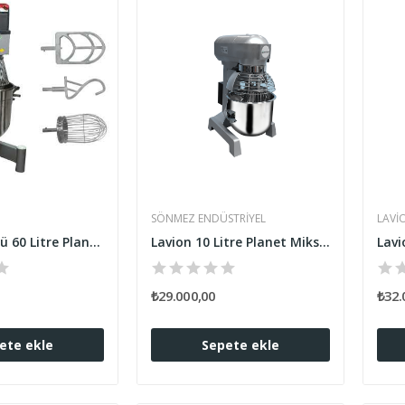
SÖNMEZ ENDÜSTRIYEL
LAVI
Hız Kontrollü 60 Litre Planet Mikser
Lavion 10 Litre Planet Mikser - 3 Devir
₺29.000,00
₺32.
ete ekle
Sepete ekle