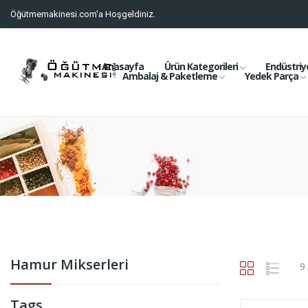
Öğütmemakinesi.com'a Hoşgeldiniz.
Anasayfa
Ürün Kategorileri
Endüstriy
Ambalaj & Paketleme
Yedek Parça
Hamur Mikserleri
9
Tags