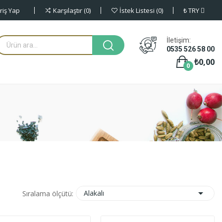
riş Yap
₺
TRY
Karşılaştır
0
İstek Listesi
0
İletişim:
0535 526 58 00
₺0,00
0

Alakalı
Sıralama ölçütü: